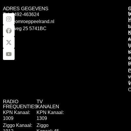
ADRES GEGEVENS
Tel: 0492-463624
W
z
info@omroeppeelrand.nl
w
L
Otterweg 25 5741BC
K
B
e
A
t
V
K
v
o
e
P
t
P
C
v
v
1
V
C
RADIO
TV
FREQUENTIES
KANALEN
KPN Kanaal:
KPN Kanaal:
1009
1309
Ziggo Kanaal:
Ziggo