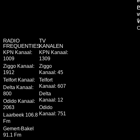
P
t
P
C
v
v
1
V
C
RADIO
TV
FREQUENTIES
KANALEN
KPN Kanaal:
KPN Kanaal:
1009
1309
Ziggo Kanaal:
Ziggo
1912
Kanaal: 45
Telfort Kanaal:
Telfort
Kanaal: 607
Delta Kanaal:
800
Delta
Kanaal: 12
Odido Kanaal:
2063
Odido
Kanaal: 751
Laarbeek 106.8
Fm
Gemert-Bakel
91.1 Fm