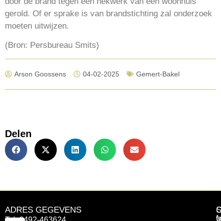
door de brand tegen een hekwerk van een woonhuis
gerold. Of er sprake is van brandstichting zal onderzoek
moeten uitwijzen.
(Bron: Persbureau Smits)
Arson Goossens
04-02-2025
Gemert-Bakel
Delen
ADRES GEGEVENS
Tel: 0492-463624
W