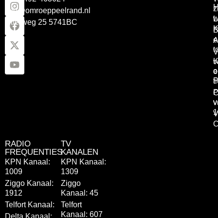
z
info@omroeppeelrand.nl
w
L
Otterweg 25 5741BC
K
B
e
A
t
V
K
v
o
e
P
t
P
C
v
v
1
V
C
RADIO
TV
FREQUENTIES
KANALEN
KPN Kanaal:
KPN Kanaal:
1009
1309
Ziggo Kanaal:
Ziggo
1912
Kanaal: 45
Telfort Kanaal:
Telfort
Kanaal: 607
Delta Kanaal: