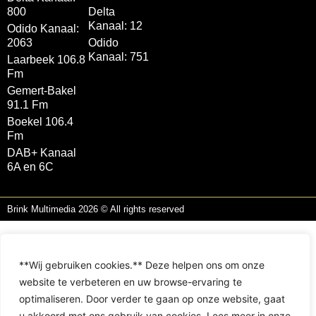
800
Delta
Kanaal: 12
Odido Kanaal:
2063
Odido
Kanaal: 751
Laarbeek 106.8
Fm
Gemert-Bakel
91.1 Fm
Boekel 106.4
Fm
DAB+ Kanaal
6A en 6C
Brink Multimedia 2026 © All rights reserved
**Wij gebruiken cookies.** Deze helpen ons om onze
website te verbeteren en uw browse-ervaring te
optimaliseren. Door verder te gaan op onze website, gaat
u akkoord met ons gebruik van cookies. Lees meer in onze