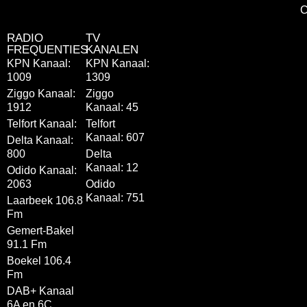
C
RADIO
TV
FREQUENTIES
KANALEN
KPN Kanaal:
KPN Kanaal:
1009
1309
Ziggo Kanaal:
Ziggo
1912
Kanaal: 45
Telfort Kanaal:
Telfort
Kanaal: 607
Delta Kanaal:
800
Delta
Kanaal: 12
Odido Kanaal:
2063
Odido
Kanaal: 751
Laarbeek 106.8
Fm
Gemert-Bakel
91.1 Fm
Boekel 106.4
Fm
DAB+ Kanaal
6A en 6C