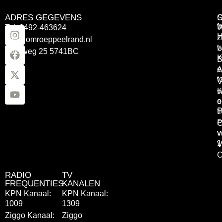
ADRES GEGEVENS
Tel: 0492-463624
W
z
info@omroeppeelrand.nl
w
L
Otterweg 25 5741BC
K
B
e
A
t
V
K
v
o
e
P
t
P
C
v
v
1
V
C
RADIO
TV
FREQUENTIES
KANALEN
KPN Kanaal:
KPN Kanaal:
1009
1309
Ziggo Kanaal:
Ziggo