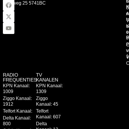
w
L
Otterweg 25 5741BC
K
B
e
A
t
V
K
v
o
e
P
t
P
C
v
v
1
V
C
RADIO
TV
FREQUENTIES
KANALEN
KPN Kanaal:
KPN Kanaal:
1009
1309
Ziggo Kanaal:
Ziggo
1912
Kanaal: 45
Telfort Kanaal:
Telfort
Kanaal: 607
Delta Kanaal:
800
Delta