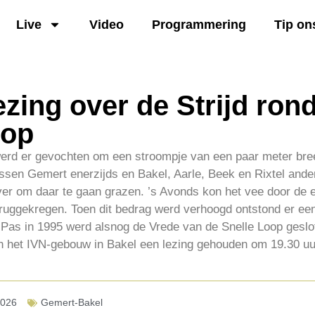
Live
Video
Programmering
Tip on
ezing over de Strijd ro
oop
werd er gevochten om een stroompje van een paar meter bree
ssen Gemert enerzijds en Bakel, Aarle, Beek en Rixtel ande
over om daar te gaan grazen. ’s Avonds kon het vee door de 
ruggekregen. Toen dit bedrag werd verhoogd ontstond er een
 Pas in 1995 werd alsnog de Vrede van de Snelle Loop geslo
in het IVN-gebouw in Bakel een lezing gehouden om 19.30 uu
2026
Gemert-Bakel