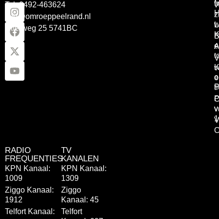
Tel: 0492-463624
W
z
info@omroeppeelrand.nl
w
L
Otterweg 25 5741BC
K
B
e
A
t
V
K
v
o
e
P
t
P
C
v
v
1
V
C
RADIO
TV
FREQUENTIES
KANALEN
KPN Kanaal:
KPN Kanaal:
1009
1309
Ziggo Kanaal:
Ziggo
1912
Kanaal: 45
Telfort Kanaal:
Telfort