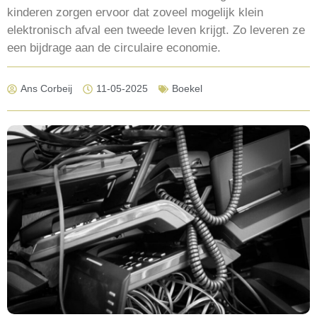
kinderen zorgen ervoor dat zoveel mogelijk klein
elektronisch afval een tweede leven krijgt. Zo leveren ze
een bijdrage aan de circulaire economie.
Ans Corbeij
11-05-2025
Boekel