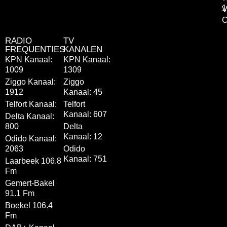
1
V
C
RADIO
TV
FREQUENTIES
KANALEN
KPN Kanaal:
KPN Kanaal:
1009
1309
Ziggo Kanaal:
Ziggo
1912
Kanaal: 45
Telfort Kanaal:
Telfort
Kanaal: 607
Delta Kanaal:
800
Delta
Kanaal: 12
Odido Kanaal:
2063
Odido
Kanaal: 751
Laarbeek 106.8
Fm
Gemert-Bakel
91.1 Fm
Boekel 106.4
Fm