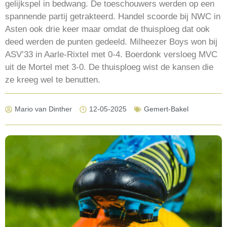
gelijkspel in bedwang. De toeschouwers werden op een
spannende partij getrakteerd. Handel scoorde bij NWC in
Asten ook drie keer maar omdat de thuisploeg dat ook
deed werden de punten gedeeld. Milheezer Boys won bij
ASV’33 in Aarle-Rixtel met 0-4. Boerdonk versloeg MVC
uit de Mortel met 3-0. De thuisploeg wist de kansen die
ze kreeg wel te benutten.
Mario van Dinther
12-05-2025
Gemert-Bakel