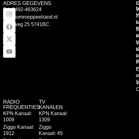
ADRES GEGEVENS
Tel: 0492-463624
W
z
info@omroeppeelrand.nl
w
L
Otterweg 25 5741BC
K
B
e
A
t
V
K
v
o
e
P
t
P
C
v
v
1
V
C
RADIO
TV
FREQUENTIES
KANALEN
KPN Kanaal:
KPN Kanaal:
1009
1309
Ziggo Kanaal:
Ziggo
1912
Kanaal: 45