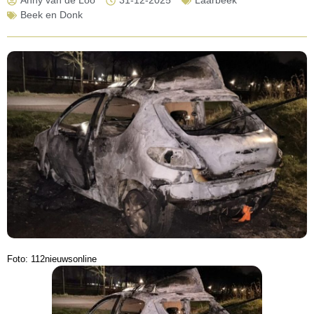
Anny van de Loo
31-12-2025
Laarbeek
Beek en Donk
Foto: 112nieuwsonline