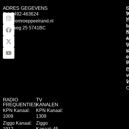
ADRES GEGEVENS
Tel: 0492-463624
W
z
info@omroeppeelrand.nl
w
L
Otterweg 25 5741BC
K
B
e
A
t
V
K
v
o
e
P
t
P
C
v
v
1
V
C
RADIO
TV
FREQUENTIES
KANALEN
KPN Kanaal:
KPN Kanaal:
1009
1309
Ziggo Kanaal:
Ziggo
1912
Kanaal: 45