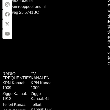
Tel: 0492-463624
W
z
info@omroeppeelrand.nl
w
L
Otterweg 25 5741BC
K
B
e
A
t
V
K
v
o
e
P
t
P
C
v
v
1
V
C
RADIO
TV
FREQUENTIES
KANALEN
KPN Kanaal:
KPN Kanaal:
1009
1309
Ziggo Kanaal:
Ziggo
1912
Kanaal: 45
Telfort Kanaal:
Telfort
Kanaal: 607