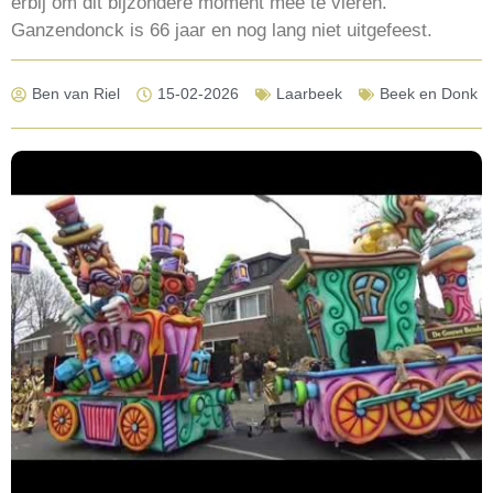
erbij om dit bijzondere moment mee te vieren.
Ganzendonck is 66 jaar en nog lang niet uitgefeest.
Ben van Riel
15-02-2026
Laarbeek
Beek en Donk