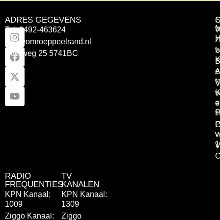
ADRES GEGEVENS
Tel: 0492-463624
W
z
info@omroeppeelrand.nl
w
L
Otterweg 25 5741BC
K
B
e
A
t
V
K
v
o
e
P
t
P
C
v
v
1
V
C
RADIO
TV
FREQUENTIES
KANALEN
KPN Kanaal:
KPN Kanaal:
1009
1309
Ziggo Kanaal:
Ziggo