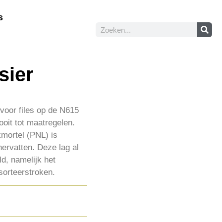
s
sier
 voor files op de N615
oit tot maatregelen.
kmortel (PNL) is
ervatten. Deze lag al
ld, namelijk het
sorteerstroken.