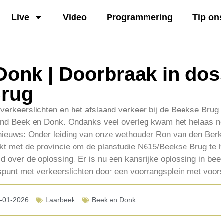
Live
Video
Programmering
Tip on
Donk | Doorbraak in dos
Brug
 verkeerslichten en het afslaand verkeer bij de Beekse Brug
rond Beek en Donk. Ondanks veel overleg kwam het helaas no
d nieuws: Onder leiding van onze wethouder Ron van den Ber
t met de provincie om de planstudie N615/Beekse Brug te h
id over de oplossing. Er is nu een kansrijke oplossing in bee
spunt met verkeerslichten door een voorrangsplein met voor
-01-2026
Laarbeek
Beek en Donk