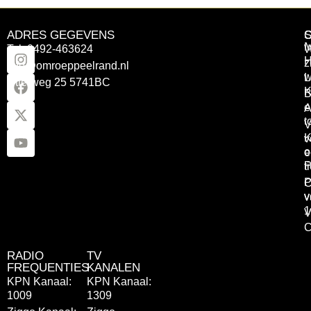
ADRES GEGEVENS
Tel: 0492-463624
W
z
info@omroeppeelrand.nl
w
L
Otterweg 25 5741BC
K
B
e
A
t
V
K
v
o
e
P
t
P
C
v
v
1
V
C
RADIO
TV
FREQUENTIES
KANALEN
KPN Kanaal:
KPN Kanaal:
1009
1309