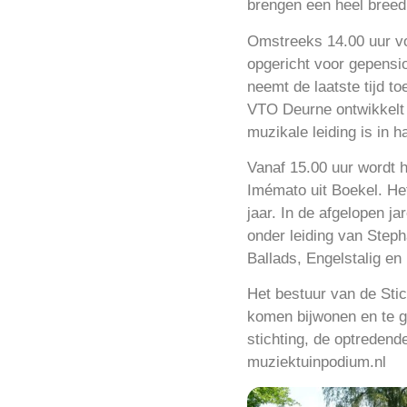
brengen een heel breed 
Omstreeks 14.00 uur vo
opgericht voor gepensio
neemt de laatste tijd t
VTO Deurne ontwikkelt
muzikale leiding is in
Vanaf 15.00 uur wordt
Imémato uit Boekel. Het
jaar. In de afgelopen j
onder leiding van Steph
Ballads, Engelstalig en
Het bestuur van de Stic
komen bijwonen en te g
stichting, de optredend
muziektuinpodium.nl