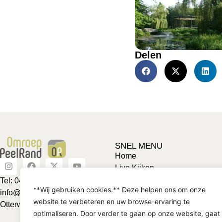
Delen
SNEL MENU
Home
Live Kijken
Adverteren
Tel: 0492-463624
**Wij gebruiken cookies.** Deze helpen ons om onze
Vriendje voor een tientje
info@omroeppeelrand.nl
website te verbeteren en uw browse-ervaring te
Club van 1000
Otterweg 25 5741BC
optimaliseren. Door verder te gaan op onze website, gaat
Contact