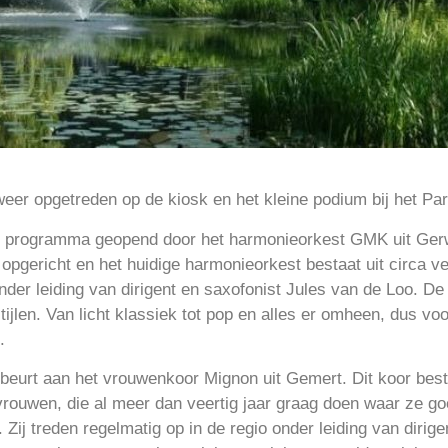
eer opgetreden op de kiosk en het kleine podium bij het Par
t programma geopend door het harmonieorkest GMK uit Ge
opgericht en het huidige harmonieorkest bestaat uit circa vee
der leiding van dirigent en saxofonist Jules van de Loo. D
ijlen. Van licht klassiek tot pop en alles er omheen, dus voo
.
 beurt aan het vrouwenkoor Mignon uit Gemert. Dit koor best
vrouwen, die al meer dan veertig jaar graag doen waar ze goed
 Zij treden regelmatig op in de regio onder leiding van dirig