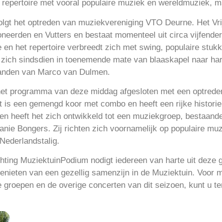
repertoire met vooral populaire muziek en wereldmuziek, ma
lgt het optreden van muziekvereniging VTO Deurne. Het Vrij
neerden en Vutters en bestaat momenteel uit circa vijfendert
oe en het repertoire verbreedt zich met swing, populaire stu
 zich sindsdien in toenemende mate van blaaskapel naar h
 handen van Marco van Dulmen.
 het programma van deze middag afgesloten met een optred
 is een gemengd koor met combo en heeft een rijke historie 
aren heeft het zich ontwikkeld tot een muziekgroep, bestaande
anie Bongers. Zij richten zich voornamelijk op populaire mu
 Nederlandstalig.
hting MuziektuinPodium nodigt iedereen van harte uit deze g
enieten van een gezellig samenzijn in de Muziektuin. Voor m
e groepen en de overige concerten van dit seizoen, kunt u te