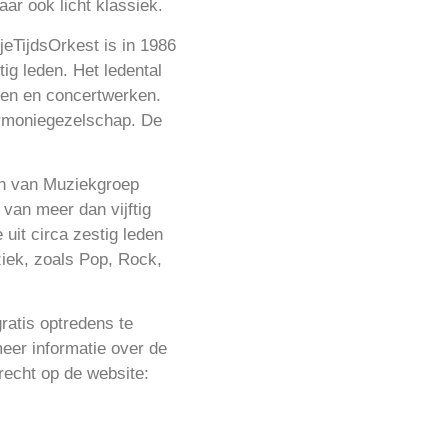
ar ook licht klassiek.
eTijdsOrkest is in 1986
ig leden. Het ledental
kken en concertwerken.
armoniegezelschap. De
en van Muziekgroep
van meer dan vijftig
 uit circa zestig leden
ziek, zoals Pop, Rock,
ratis optredens te
eer informatie over de
recht op de website: