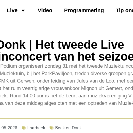
Live
Video
Programmering
Tip on
Donk | Het tweede Live
inconcert van het seizo
nPodium organiseert zondag 31 mei het tweede Muziektuinco
Muziektuin, bij het ParkPaviljoen, treden diverse groepen g
MK uit Gerwen, onder leiding van Jules van de Loo, met ee
t het ruim veertigjarige vrouwenkoor Mignon uit Gemert, ond
iek. Rond 14.00 uur is het de beurt aan muziekvereniging 
ma van deze middag afgesloten met een optreden van Muzie
-05-2026
Laarbeek
Beek en Donk