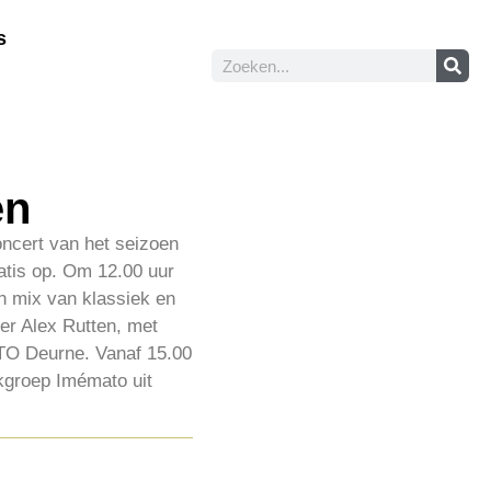
s
en
ncert van het seizoen
ratis op. Om 12.00 uur
n mix van klassiek en
er Alex Rutten, met
VTO Deurne. Vanaf 15.00
kgroep Imémato uit