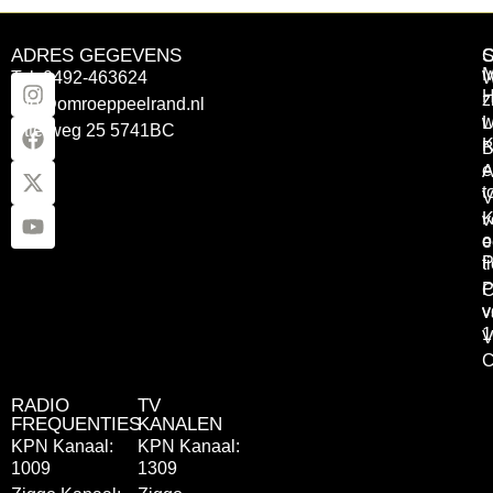
ADRES GEGEVENS
Tel: 0492-463624
W
z
info@omroeppeelrand.nl
w
L
Otterweg 25 5741BC
K
B
e
A
t
V
K
v
o
e
P
t
P
C
v
v
1
V
C
RADIO
TV
FREQUENTIES
KANALEN
KPN Kanaal:
KPN Kanaal:
1009
1309