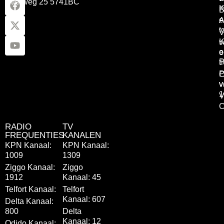
Otterweg 25 5741BC
K
B
e
A
t
V
K
v
o
e
P
t
P
C
v
v
1
V
C
RADIO
TV
FREQUENTIES
KANALEN
KPN Kanaal:
KPN Kanaal:
1009
1309
Ziggo Kanaal:
Ziggo
1912
Kanaal: 45
Telfort Kanaal:
Telfort
Kanaal: 607
Delta Kanaal:
800
Delta
Kanaal: 12
Odido Kanaal: