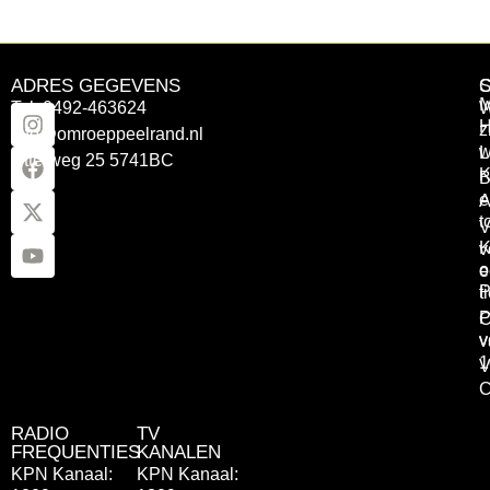
ADRES GEGEVENS
Tel: 0492-463624
W
z
info@omroeppeelrand.nl
w
L
Otterweg 25 5741BC
K
B
e
A
t
V
K
v
o
e
P
t
P
C
v
v
1
V
C
RADIO
TV
FREQUENTIES
KANALEN
KPN Kanaal:
KPN Kanaal: