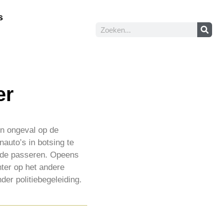
s
er
n ongeval op de
auto’s in botsing te
ilde passeren. Opeens
ter op het andere
er politiebegeleiding.