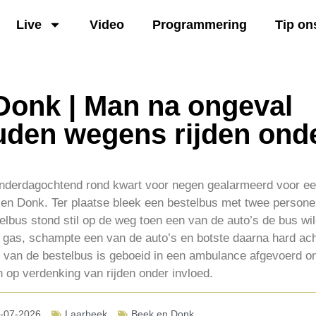
Live
Video
Programmering
Tip on
Donk | Man na ongeval
den wegens rijden ond
onderdagochtend rond kwart voor negen gealarmeerd voor ee
en Donk. Ter plaatse bleek een bestelbus met twee personen
elbus stond stil op de weg toen een van de auto’s de bus w
l gas, schampte een van de auto’s en botste daarna hard ach
 van de bestelbus is geboeid in een ambulance afgevoerd ond
op verdenking van rijden onder invloed.
-07-2026
Laarbeek
Beek en Donk