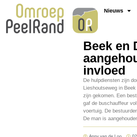
Nieuws
Beek en 
aangehou
invloed
De hulpdiensten zijn d
Lieshoutseweg in Beek 
zijn gekomen. Een best
gaf de buschauffeur vo
voertuig. De bestuurder
De man is aangehouden 
Anny van de Loo
02