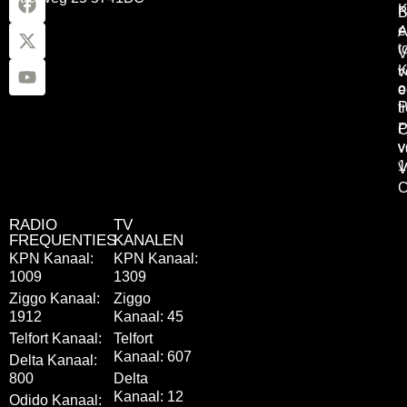
K
B
e
A
t
V
K
v
o
e
P
t
P
C
v
v
1
V
C
RADIO
TV
FREQUENTIES
KANALEN
KPN Kanaal:
KPN Kanaal:
1009
1309
Ziggo Kanaal:
Ziggo
1912
Kanaal: 45
Telfort Kanaal:
Telfort
Kanaal: 607
Delta Kanaal:
800
Delta
Kanaal: 12
Odido Kanaal: