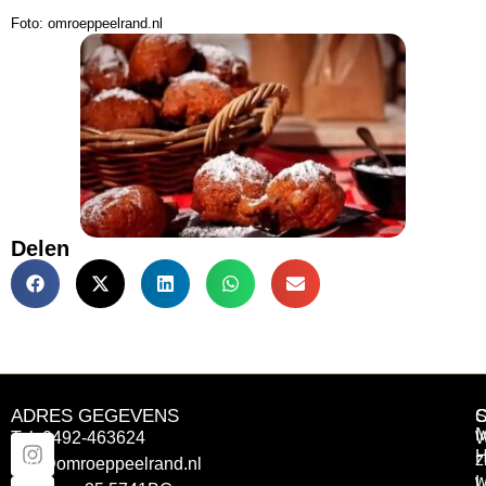
Foto: omroeppeelrand.nl
Delen
ADRES GEGEVENS
Tel: 0492-463624
W
z
info@omroeppeelrand.nl
w
L