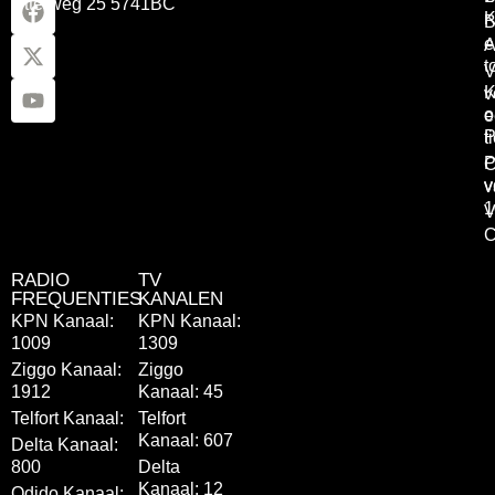
Otterweg 25 5741BC
K
B
e
A
t
V
K
v
o
e
P
t
P
C
v
v
1
V
C
RADIO
TV
FREQUENTIES
KANALEN
KPN Kanaal:
KPN Kanaal:
1009
1309
Ziggo Kanaal:
Ziggo
1912
Kanaal: 45
Telfort Kanaal:
Telfort
Kanaal: 607
Delta Kanaal:
800
Delta
Kanaal: 12
Odido Kanaal: