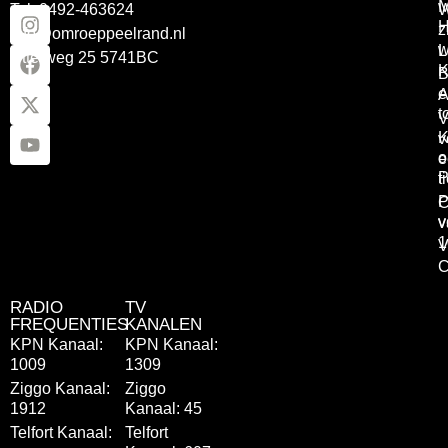
Tel: 0492-463624
W
z
info@omroeppeelrand.nl
w
L
Otterweg 25 5741BC
K
B
e
A
t
V
K
v
o
e
P
t
P
C
v
v
1
V
C
RADIO
TV
FREQUENTIES
KANALEN
KPN Kanaal:
KPN Kanaal:
1009
1309
Ziggo Kanaal:
Ziggo
1912
Kanaal: 45
Telfort Kanaal:
Telfort