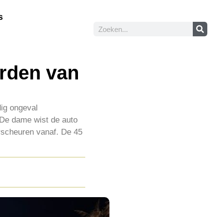
s
rden van
ig ongeval
De dame wist de auto
erscheuren vanaf. De 45