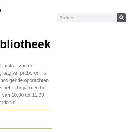
s
ibliotheek
demaker van de
graag wil proberen, is
itnodigende opdrachten
atief schrijven en het
 van 10.00 tot 11.30
emden.nl