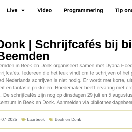
Live
Video
Programmering
Tip on
onk | Schrijfcafés bij b
 Beemden
eemden in Beek en Donk organiseert samen met Dyana Hoe
ijfcafés. Iedereen die het leuk vindt om te schrijven of het 
d Nederlands schrijven is niet nodig. Er wordt met korte, u
teit en fantasie prikkelen. Hoedemaker heeft ervaring met cre
 De schrijfcafés zijn nog op dinsdagen 29 juli en 5 augustus
centrum in Beek en Donk. Aanmelden via bibliotheeklagebe
-07-2025
Laarbeek
Beek en Donk