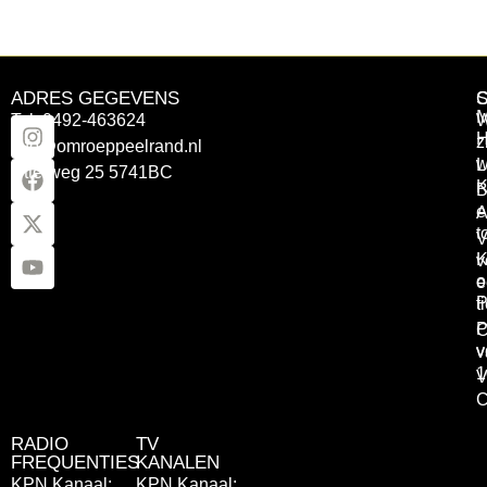
ADRES GEGEVENS
Tel: 0492-463624
W
z
info@omroeppeelrand.nl
w
L
Otterweg 25 5741BC
K
B
e
A
t
V
K
v
o
e
P
t
P
C
v
v
1
V
C
RADIO
TV
FREQUENTIES
KANALEN
KPN Kanaal:
KPN Kanaal: