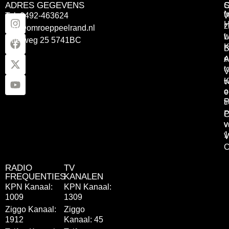
ADRES GEGEVENS
Tel: 0492-463624
W
z
info@omroeppeelrand.nl
w
L
Otterweg 25 5741BC
K
B
e
A
t
V
K
v
o
e
P
t
P
C
v
v
1
V
C
RADIO
TV
FREQUENTIES
KANALEN
KPN Kanaal:
KPN Kanaal:
1009
1309
Ziggo Kanaal:
Ziggo
1912
Kanaal: 45