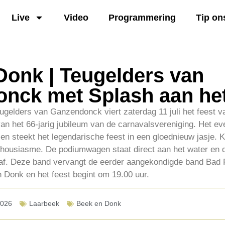
Live
Video
Programmering
Tip on
Donk | Teugelders van
nck met Splash aan het
gelders van Ganzendonck viert zaterdag 11 juli het feest va
 van het 66-jarig jubileum van de carnavalsvereniging. Het e
en steekt het legendarische feest in een gloednieuw jasje. 
nthousiasme. De podiumwagen staat direct aan het water en 
raf. Deze band vervangt de eerder aangekondigde band Bad F
n Donk en het feest begint om 19.00 uur.
2026
Laarbeek
Beek en Donk