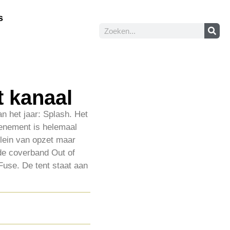
s
 kanaal
n het jaar: Splash. Het
venement is helemaal
Klein van opzet maar
de coverband Out of
use. De tent staat aan