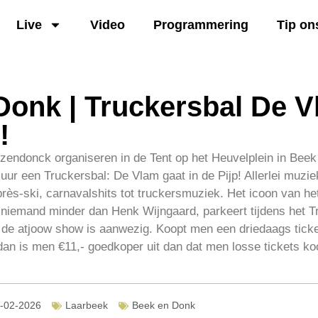
Live
Video
Programmering
Tip on
Donk | Truckersbal De V
!
zendonck organiseren in de Tent op het Heuvelplein in Be
 uur een Truckersbal: De Vlam gaat in de Pijp! Allerlei muzi
rès-ski, carnavalshits tot truckersmuziek. Het icoon van he
 niemand minder dan Henk Wijngaard, parkeert tijdens het T
 de atjoow show is aanwezig. Koopt men een driedaags ticket
n is men €11,- goedkoper uit dan dat men losse tickets koo
-02-2026
Laarbeek
Beek en Donk