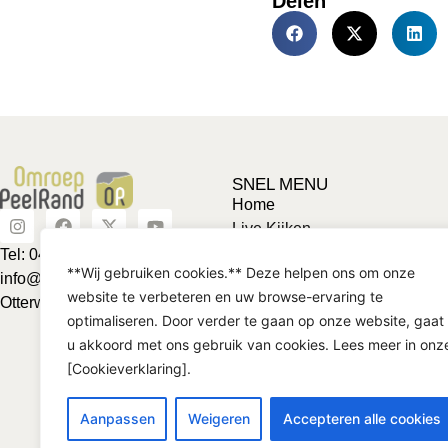
Delen
SNEL MENU
Home
Live Kijken
Adverteren
Tel: 0492-463624
**Wij gebruiken cookies.** Deze helpen ons om onze
Vriendje voor een tientje
info@omroeppeelrand.nl
website te verbeteren en uw browse-ervaring te
Club van 1000
Otterweg 25 5741BC
optimaliseren. Door verder te gaan op onze website, gaat
Contact
u akkoord met ons gebruik van cookies. Lees meer in onz
[Cookieverklaring].
Aanpassen
Weigeren
Accepteren alle cookies