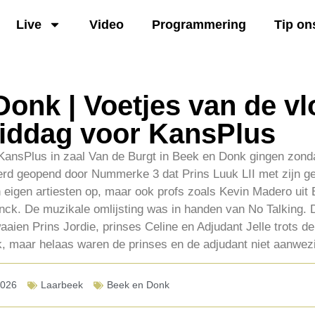
Live
Video
Programmering
Tip on
onk | Voetjes van de vl
middag voor KansPlus
KansPlus in zaal Van de Burgt in Beek en Donk gingen zonda
werd geopend door Nummerke 3 dat Prins Luuk LII met zijn g
van eigen artiesten op, maar ook profs zoals Kevin Madero ui
ck. De muzikale omlijsting was in handen van No Talking.
waaien Prins Jordie, prinses Celine en Adjudant Jelle trots 
 maar helaas waren de prinses en de adjudant niet aanwez
2026
Laarbeek
Beek en Donk