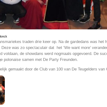
donck
mariekes traden drie keer op. Na de gardedans was het 
. Deze was zo spectaculair dat het ‘We want more’ verander
rd voldaan, de showdans werd nogmaals opgevoerd. De suc
ge polonaise samen met De Party Freunden.
lijk gemaakt door de Club van 100 van De Teugelders van