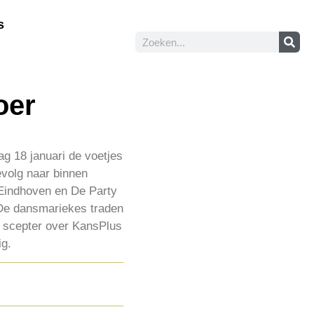
s
oer
g 18 januari de voetjes
evolg naar binnen
t Eindhoven en De Party
 De dansmariekes traden
de scepter over KansPlus
ig.