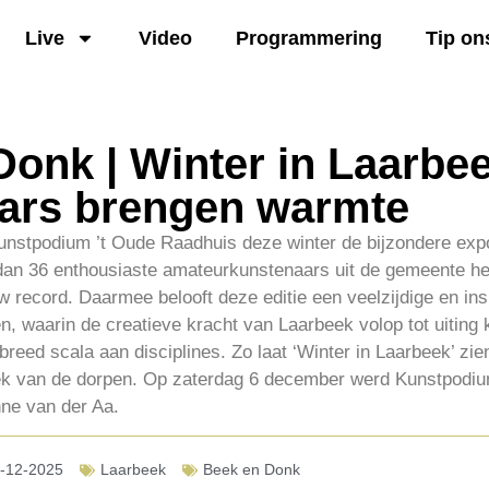
Live
Video
Programmering
Tip on
Donk | Winter in Laarbe
ars brengen warmte
unstpodium ’t Oude Raadhuis deze winter de bijzondere expo
dan 36 enthousiaste amateurkunstenaars uit de gemeente h
 record. Daarmee belooft deze editie een veelzijdige en in
en, waarin de creatieve kracht van Laarbeek volop tot uitin
eed scala aan disciplines. Zo laat ‘Winter in Laarbeek’ zien 
oek van de dorpen. Op zaterdag 6 december werd Kunstpodiu
ne van der Aa.
-12-2025
Laarbeek
Beek en Donk