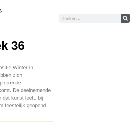
s
ek 36
sitie Winter in
ebben zich
spirerende
g komt. De deelnemende
dat kunst leeft, bij
m feestelijk geopend