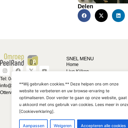
Delen
SNEL MENU
Home
Live Kijken
Adverteren
Tel: 0492-463624
**Wij gebruiken cookies.** Deze helpen ons om onze
Vriendje voor een tientje
info@omroeppeelrand.nl
website te verbeteren en uw browse-ervaring te
Club van 1000
Otterweg 25 5741BC
optimaliseren. Door verder te gaan op onze website, gaat
Contact
u akkoord met ons gebruik van cookies. Lees meer in onz
[Cookieverklaring].
Aanpassen
Weigeren
Accepteren alle cookies