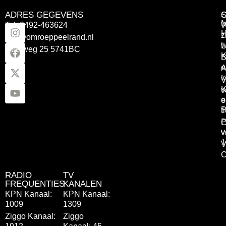
ADRES GEGEVENS
Tel: 0492-463624
W
z
info@omroeppeelrand.nl
w
L
Otterweg 25 5741BC
K
B
e
A
t
V
K
v
o
e
P
t
P
C
v
v
1
V
C
RADIO
TV
FREQUENTIES
KANALEN
KPN Kanaal:
KPN Kanaal:
1009
1309
Ziggo Kanaal:
Ziggo