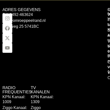
ADRES GEGEVENS
Tel: 0492-463624
W
z
info@omroeppeelrand.nl
w
L
Otterweg 25 5741BC
K
B
e
A
t
V
K
v
o
e
P
t
P
C
v
v
1
V
C
RADIO
TV
FREQUENTIES
KANALEN
KPN Kanaal:
KPN Kanaal:
1009
1309
Ziggo Kanaal:
Ziggo