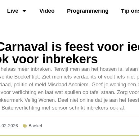
Live
Video
Programmering
Tip on
Carnaval is feest voor i
ok voor inbrekers
r helaas méér inbraken. Terwijl men aan het hossen is, slaan
eventie Boekel tipt: Ziet men iets verdachts of voelt iets niet
erdaad, politie of meld Misdaad Anoniem. Geef je woning een
 voor verlichting en laat wat spullen op tafel staan. Zorg vo
iekeurmerk Veilig Wonen. Deel niet online dat je aan het fees
Buitenverlichting met sensor schrikt inbrekers ook af.
-02-2026
Boekel