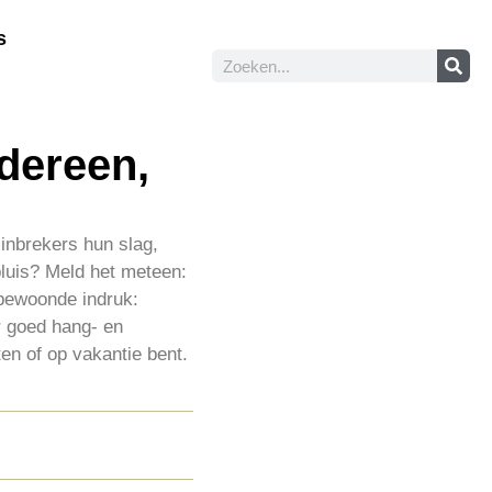
s
edereen,
 inbrekers hun slag,
 pluis? Meld het meteen:
 bewoonde indruk:
or goed hang- en
ten of op vakantie bent.