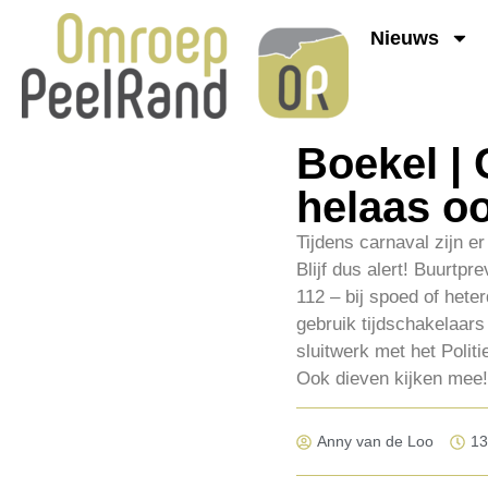
Nieuws
Boekel | 
helaas o
Tijdens carnaval zijn e
Blijf dus alert! Buurtpr
112 – bij spoed of het
gebruik tijdschakelaars
sluitwerk met het Polit
Ook dieven kijken mee! 
Anny van de Loo
13