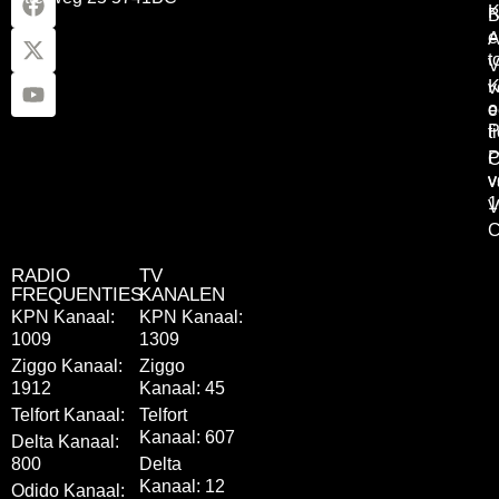
K
B
e
A
t
V
K
v
o
e
P
t
P
C
v
v
1
V
C
RADIO
TV
FREQUENTIES
KANALEN
KPN Kanaal:
KPN Kanaal:
1009
1309
Ziggo Kanaal:
Ziggo
1912
Kanaal: 45
Telfort Kanaal:
Telfort
Kanaal: 607
Delta Kanaal:
800
Delta
Kanaal: 12
Odido Kanaal: