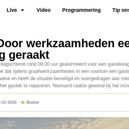
Live
Video
Programmering
Tip on
 Door werkzaamheden e
g geraakt
rdagochtend rond 08.00 uur gealarmeerd voor een gaslekka
eek dat tijdens graafwerkzaamheden in een voortuin een gasl
atse en heeft de situatie beveiligd en overgedragen aan m
et gaslek te repareren. Niemand raakte gewond bij het inci
-02-2026
Boekel