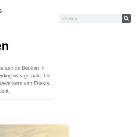
s
en
ge aan de Beuken in
eiding was geraakt. De
edewerkers van Enexis.
dent.