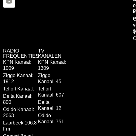
o
e
P
t
P
C
v
v
1
V
C
RADIO
TV
FREQUENTIES
KANALEN
KPN Kanaal:
KPN Kanaal:
1009
1309
Ziggo Kanaal:
Ziggo
1912
Kanaal: 45
Telfort Kanaal:
Telfort
Kanaal: 607
Delta Kanaal:
800
Delta
Kanaal: 12
Odido Kanaal:
2063
Odido
Kanaal: 751
Laarbeek 106.8
Fm