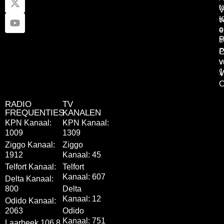
t
V
K
v
o
e
P
t
P
C
v
v
1
V
C
RADIO
TV
FREQUENTIES
KANALEN
KPN Kanaal:
KPN Kanaal:
1009
1309
Ziggo Kanaal:
Ziggo
1912
Kanaal: 45
Telfort Kanaal:
Telfort
Kanaal: 607
Delta Kanaal:
800
Delta
Kanaal: 12
Odido Kanaal:
2063
Odido
Kanaal: 751
Laarbeek 106.8