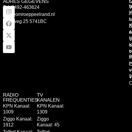
ADRES GEGEVENS
Tel: 0492-463624
W
z
info@omroeppeelrand.nl
w
L
Otterweg 25 5741BC
K
B
e
A
t
V
K
v
o
e
P
t
P
C
v
v
1
V
C
RADIO
TV
FREQUENTIES
KANALEN
KPN Kanaal:
KPN Kanaal:
1009
1309
Ziggo Kanaal:
Ziggo
1912
Kanaal: 45
Telfort Kanaal:
Telfort