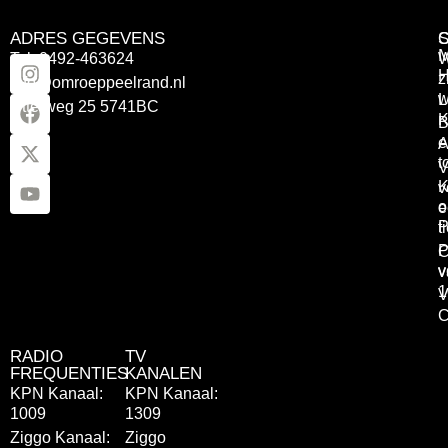
ADRES GEGEVENS
Tel: 0492-463624
W
z
info@omroeppeelrand.nl
w
L
Otterweg 25 5741BC
K
B
e
A
t
V
K
v
o
e
P
t
P
C
v
v
1
V
C
RADIO
TV
FREQUENTIES
KANALEN
KPN Kanaal:
KPN Kanaal:
1009
1309
Ziggo Kanaal:
Ziggo