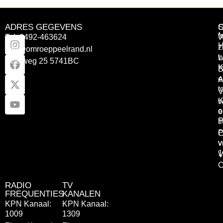
ADRES GEGEVENS
Tel: 0492-463624
W
z
info@omroeppeelrand.nl
w
L
Otterweg 25 5741BC
K
B
e
A
t
V
K
v
o
e
P
t
P
C
v
v
1
V
C
RADIO
TV
FREQUENTIES
KANALEN
KPN Kanaal:
KPN Kanaal:
1009
1309