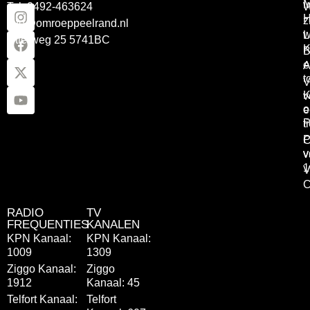
Tel: 0492-463624
W
z
info@omroeppeelrand.nl
w
L
Otterweg 25 5741BC
K
B
e
A
t
V
K
v
o
e
P
t
P
C
v
v
1
V
C
RADIO
TV
FREQUENTIES
KANALEN
KPN Kanaal:
KPN Kanaal:
1009
1309
Ziggo Kanaal:
Ziggo
1912
Kanaal: 45
Telfort Kanaal:
Telfort