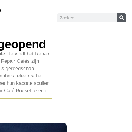
s
 geopend
fé. Je vindt het Repair
 Repair Cafés zijn
 is gereedschap
eubels, elektrische
met hun kapotte spullen
air Café Boekel terecht.