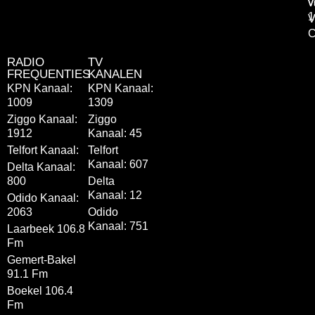
v
v
1
V
C
RADIO
TV
FREQUENTIES
KANALEN
KPN Kanaal:
KPN Kanaal:
1009
1309
Ziggo Kanaal:
Ziggo
1912
Kanaal: 45
Telfort Kanaal:
Telfort
Kanaal: 607
Delta Kanaal:
800
Delta
Kanaal: 12
Odido Kanaal:
2063
Odido
Kanaal: 751
Laarbeek 106.8
Fm
Gemert-Bakel
91.1 Fm
Boekel 106.4
Fm