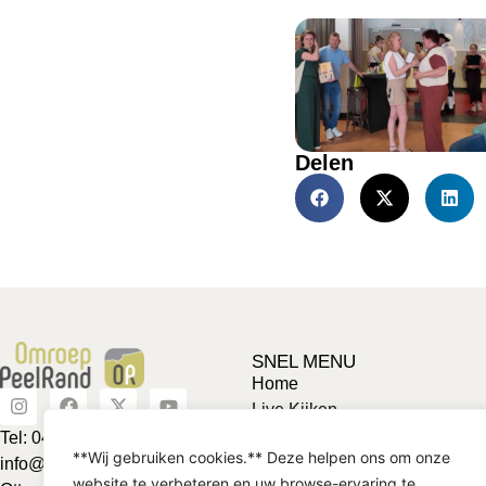
Delen
SNEL MENU
Home
Live Kijken
Adverteren
Tel: 0492-463624
**Wij gebruiken cookies.** Deze helpen ons om onze
Vriendje voor een tientje
info@omroeppeelrand.nl
website te verbeteren en uw browse-ervaring te