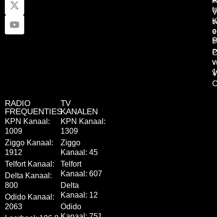
A
t
V
K
v
o
e
P
t
P
C
v
v
1
V
C
RADIO
TV
FREQUENTIES
KANALEN
KPN Kanaal:
KPN Kanaal:
1009
1309
Ziggo Kanaal:
Ziggo
1912
Kanaal: 45
Telfort Kanaal:
Telfort
Kanaal: 607
Delta Kanaal:
800
Delta
Kanaal: 12
Odido Kanaal:
2063
Odido
Kanaal: 751