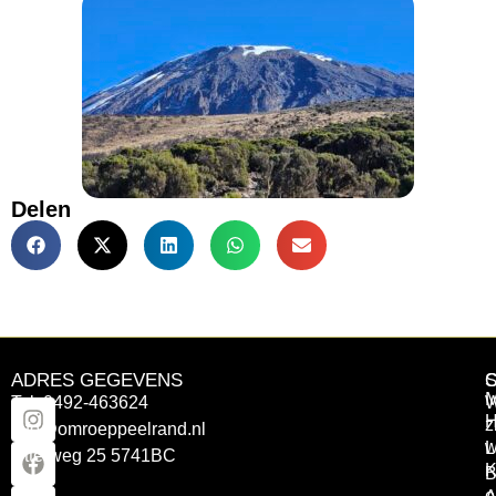
Delen
ADRES GEGEVENS
Tel: 0492-463624
W
z
info@omroeppeelrand.nl
w
L
Otterweg 25 5741BC
K
B
e