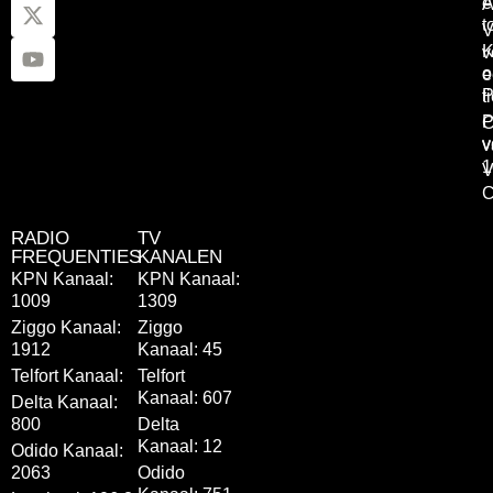
e
A
t
V
K
v
o
e
P
t
P
C
v
v
1
V
C
RADIO
TV
FREQUENTIES
KANALEN
KPN Kanaal:
KPN Kanaal:
1009
1309
Ziggo Kanaal:
Ziggo
1912
Kanaal: 45
Telfort Kanaal:
Telfort
Kanaal: 607
Delta Kanaal:
800
Delta
Kanaal: 12
Odido Kanaal:
2063
Odido