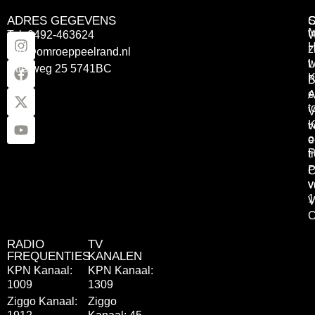
ADRES GEGEVENS
Tel: 0492-463624
W
z
info@omroeppeelrand.nl
w
L
Otterweg 25 5741BC
K
B
e
A
t
V
K
v
o
e
P
t
P
C
v
v
1
V
C
RADIO
TV
FREQUENTIES
KANALEN
KPN Kanaal:
KPN Kanaal:
1009
1309
Ziggo Kanaal:
Ziggo