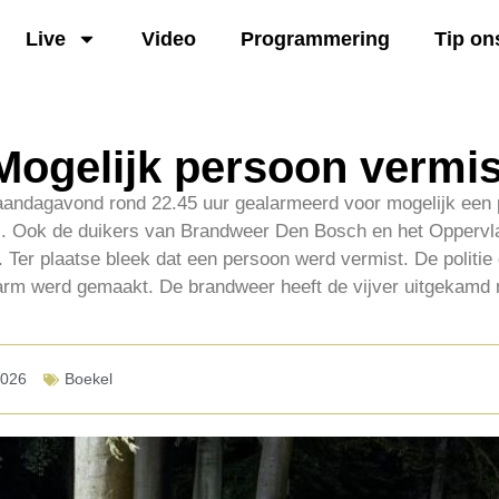
Live
Video
Programmering
Tip on
Mogelijk persoon vermis
aandagavond rond 22.45 uur gealarmeerd voor mogelijk een 
el. Ook de duikers van Brandweer Den Bosch en het Opperv
 Ter plaatse bleek dat een persoon werd vermist. De politie 
larm werd gemaakt. De brandweer heeft de vijver uitgekamd 
2026
Boekel