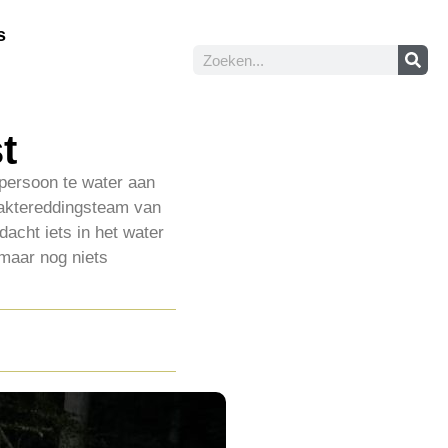
s
t
persoon te water aan
laktereddingsteam van
dacht iets in het water
maar nog niets